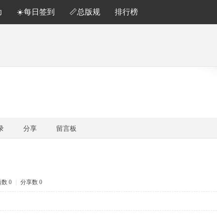
助
☀️每日签到
📏总版规
排行榜
录
分享
留言板
数 0
|
分享数 0