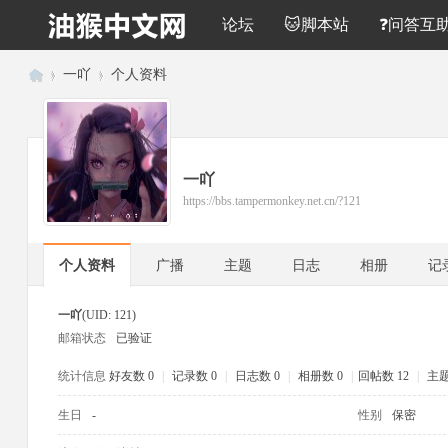
论坛
🐱脚本站
❓问答互
›
一吖
›
个人资料
油
猴
中
一吖
文
https://bbs.tampermonkey.net.cn/?121
网
个人资料
广播
主题
日志
相册
记
一吖
(UID: 121)
邮箱状态
已验证
统计信息
好友数 0
|
记录数 0
|
日志数 0
|
相册数 0
|
回帖数 12
|
主题
生日
-
性别
保密