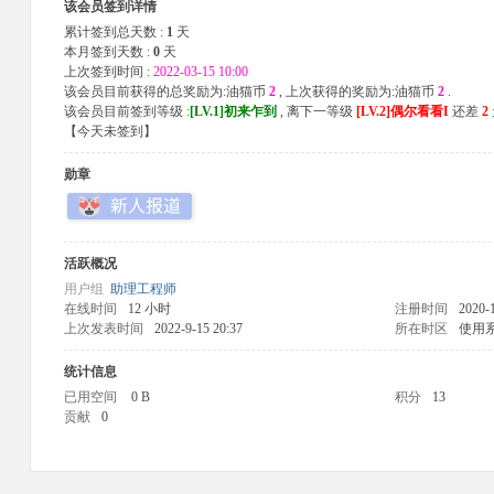
该会员签到详情
累计签到总天数 :
1
天
本月签到天数 :
0
天
上次签到时间 :
2022-03-15 10:00
该会员目前获得的总奖励为:油猫币
2
, 上次获得的奖励为:油猫币
2
.
该会员目前签到等级 :
[LV.1]初来乍到
, 离下一等级
[LV.2]偶尔看看I
还差
2
【
今天未签到
】
勋章
活跃概况
用户组
助理工程师
在线时间
12 小时
注册时间
2020-
上次发表时间
2022-9-15 20:37
所在时区
使用
统计信息
已用空间
0 B
积分
13
贡献
0