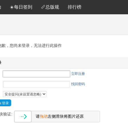
助
☀️每日签到
📏总版规
排行榜
抱歉，您尚未登录，无法进行此操作
录
立即注册
找回密码
Cat 登录
块验证:
请
拖动
左侧滑块将图片还原