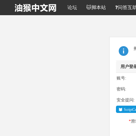
论坛
🐱脚本站
❓问答互
用户登
账号:
密码:
安全提问:
Script
*
滑