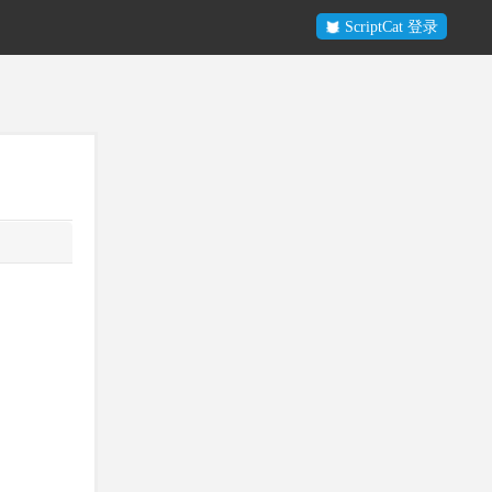
ScriptCat 登录