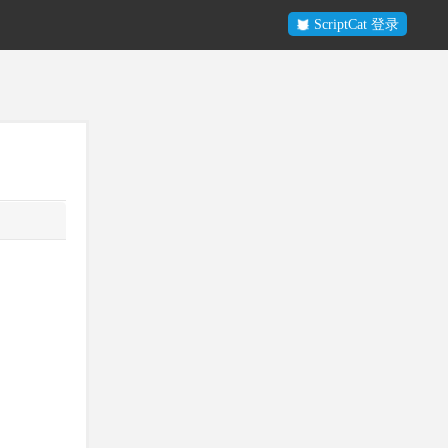
ScriptCat 登录