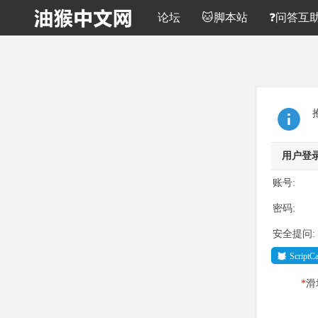
论坛
🐱脚本站
❓问答互
用户登
账号:
密码:
安全提问:
Script
*
滑