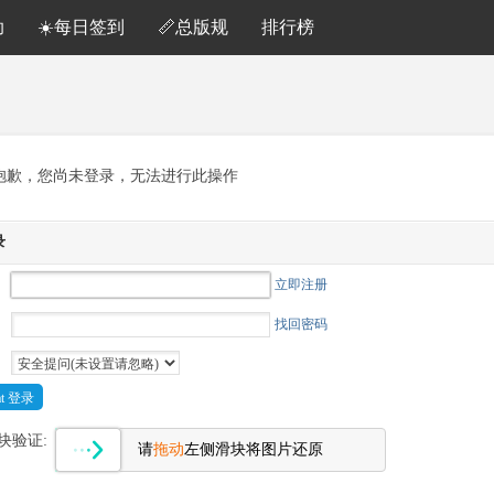
助
☀️每日签到
📏总版规
排行榜
抱歉，您尚未登录，无法进行此操作
录
立即注册
找回密码
Cat 登录
块验证:
请
拖动
左侧滑块将图片还原