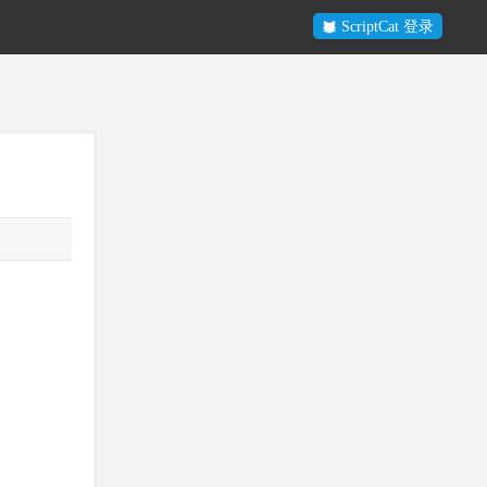
ScriptCat 登录