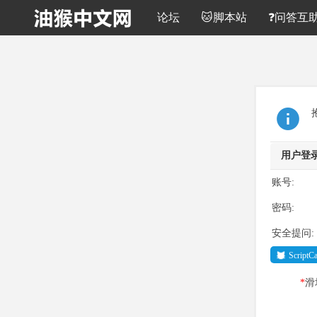
论坛
🐱脚本站
❓问答互
用户登
账号:
密码:
安全提问:
Script
*
滑