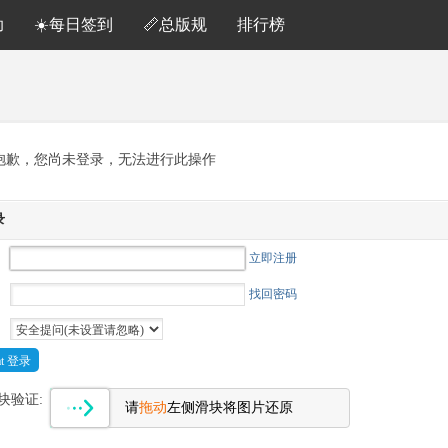
助
☀️每日签到
📏总版规
排行榜
抱歉，您尚未登录，无法进行此操作
录
立即注册
找回密码
Cat 登录
块验证:
请
拖动
左侧滑块将图片还原