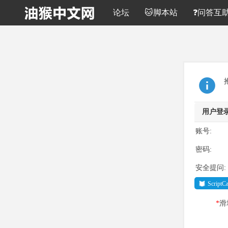
论坛
🐱脚本站
❓问答互
用户登
账号:
密码:
安全提问:
Script
*
滑