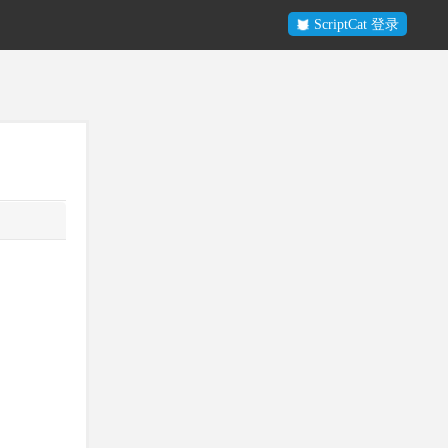
ScriptCat 登录