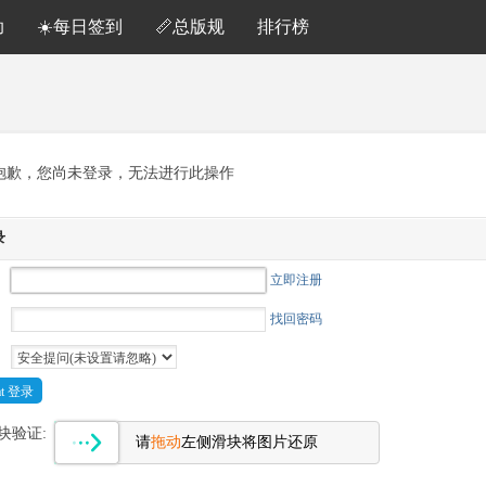
助
☀️每日签到
📏总版规
排行榜
抱歉，您尚未登录，无法进行此操作
录
立即注册
找回密码
Cat 登录
块验证:
请
拖动
左侧滑块将图片还原