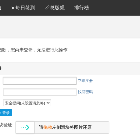
助
☀️每日签到
📏总版规
排行榜
抱歉，您尚未登录，无法进行此操作
录
立即注册
找回密码
Cat 登录
块验证:
请
拖动
左侧滑块将图片还原