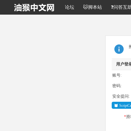
论坛
🐱脚本站
❓问答互
用户登
账号:
密码:
安全提问:
Script
*
滑