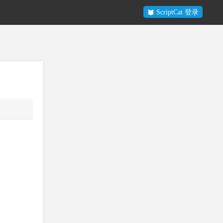
ScriptCat 登录