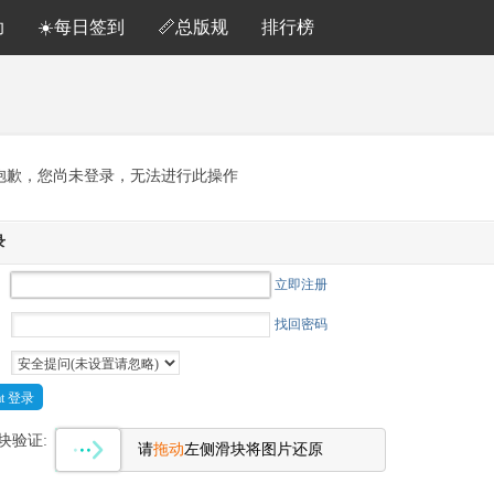
助
☀️每日签到
📏总版规
排行榜
抱歉，您尚未登录，无法进行此操作
录
立即注册
找回密码
Cat 登录
块验证:
请
拖动
左侧滑块将图片还原