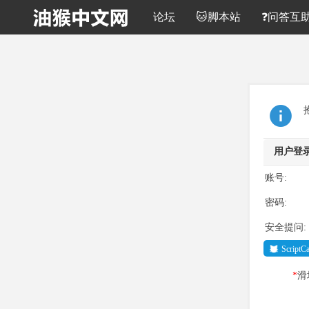
论坛
🐱脚本站
❓问答互
用户登
账号:
密码:
安全提问:
Script
*
滑