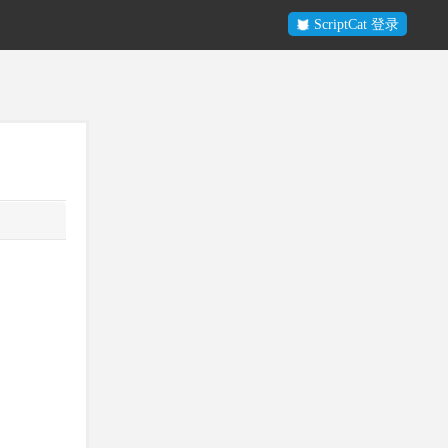
ScriptCat 登录