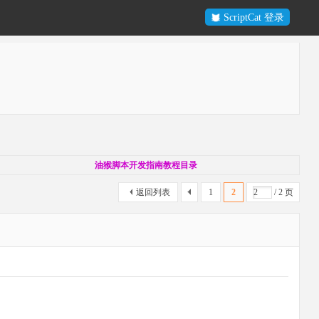
ScriptCat 登录
油猴脚本开发指南教程目录
返回列表
1
2
/ 2 页