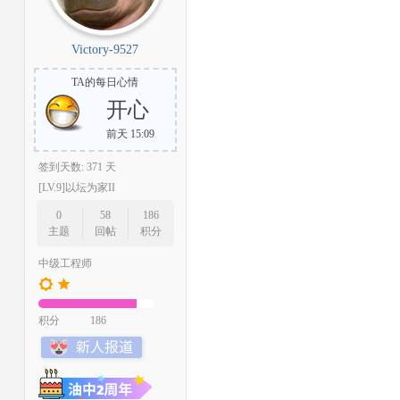
Victory-9527
TA的每日心情
开心
前天 15:09
签到天数: 371 天
[LV.9]以坛为家II
0
58
186
主题
回帖
积分
中级工程师
积分
186