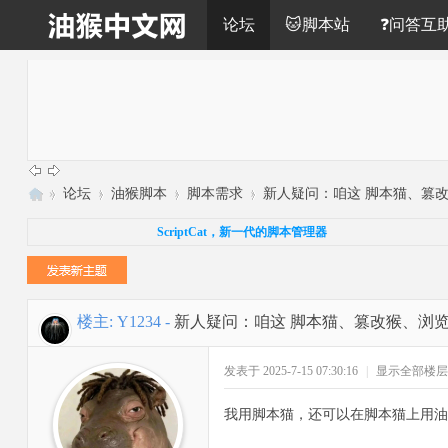
论坛
🐱脚本站
❓问答互
»
论坛
›
油猴脚本
›
脚本需求
›
新人疑问：咱这 脚本猫、篡改猴
油
ScriptCat，新一代的脚本管理器
猴
中
文
楼主:
Y1234
-
新人疑问：咱这 脚本猫、篡改猴、浏览
网
发表于 2025-7-15 07:30:16
|
显示全部楼层
我用脚本猫，还可以在脚本猫上用油