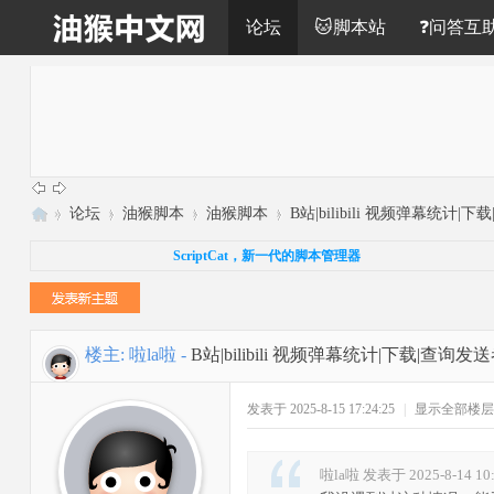
论坛
🐱脚本站
❓问答互
»
论坛
›
油猴脚本
›
油猴脚本
›
B站|bilibili 视频弹幕统计|下载
油
ScriptCat，新一代的脚本管理器
猴
中
文
楼主:
啦la啦
-
B站|bilibili 视频弹幕统计|下载|查询发
网
发表于 2025-8-15 17:24:25
|
显示全部楼层
啦la啦 发表于 2025-8-14 10