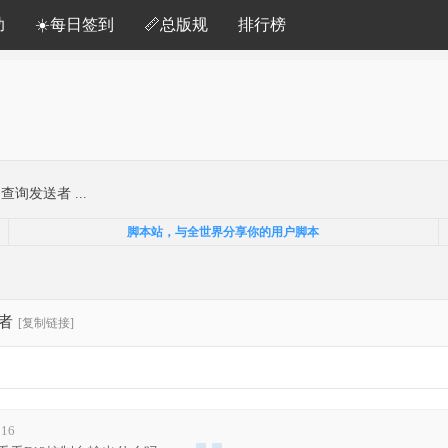
助
☀️每日签到
📏总版规
排行榜
|查询发送者 ...
脚本站，与全世界分享你的用户脚本
送者
[复制链接]
:16