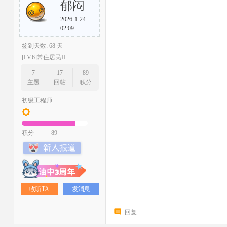
郁闷
2026-1-24
02:09
签到天数: 68 天
[LV.6]常住居民II
7
17
89
主题
回帖
积分
初级工程师
积分
89
收听TA
发消息
回复