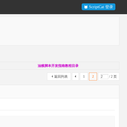
ScriptCat 登录
油猴脚本开发指南教程目录
返回列表
1
2
/ 2 页