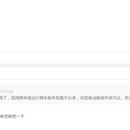
5 17:24
因了，我用脚本猫运行脚本根本加载不出来，但是换油猴插件就可以，而且很
有空研究一下