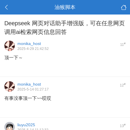
油猴脚本
Deepseek 网页对话助手增强版，可在任意网页
调用ai检索网页信息回答
monika_host
#
11
2025-4-29 21:42:52
顶一下～
monika_host
#
12
2025-5-14 01:27:17
有事没事顶一下~~哎哎
liuyu2025
#
13