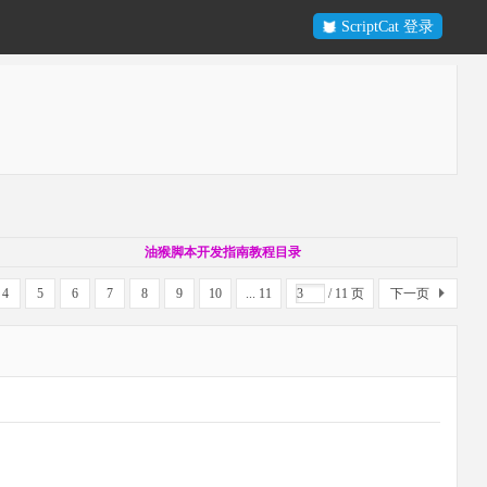
ScriptCat 登录
油猴脚本开发指南教程目录
4
5
6
7
8
9
10
... 11
/ 11 页
下一页