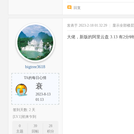
回复
发表于 2023-2-18 01:32:29
|
显示全部楼层
大佬，新版的阿里云盘 3.13 有2
bigtree3618
TA的每日心情
衰
2023-8-13
01:13
签到天数: 2 天
[LV.1]初来乍到
0
39
28
主题
回帖
积分