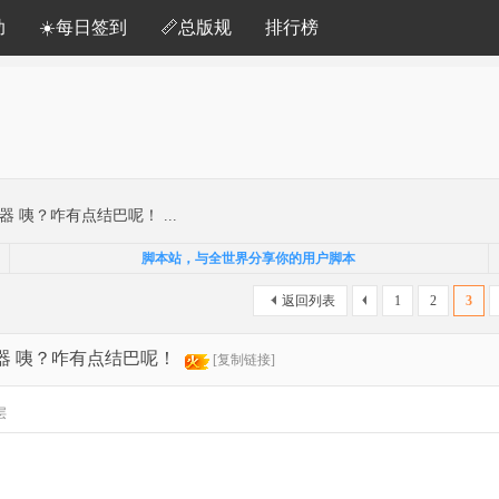
助
☀️每日签到
📏总版规
排行榜
器 咦？咋有点结巴呢！ ...
脚本站，与全世界分享你的用户脚本
返回列表
1
2
3
放器 咦？咋有点结巴呢！
[复制链接]
层