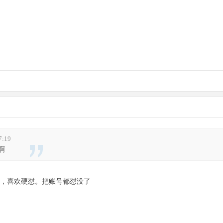
7:19
啊
，喜欢硬怼。把账号都怼没了