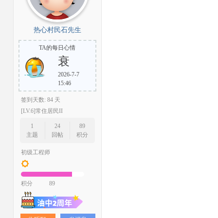
热心村民石先生
TA的每日心情
衰
2026-7-7
15:46
签到天数: 84 天
[LV.6]常住居民II
1
24
89
主题
回帖
积分
初级工程师
积分
89