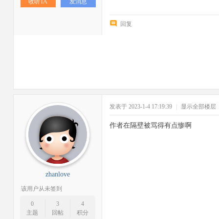
收听TA
发消息
回复
发表于 2023-1-4 17:19:39
|
显示全部楼层
作者在隔壁被骂得有点惨啊
zhanlove
该用户从未签到
0
3
4
主题
回帖
积分