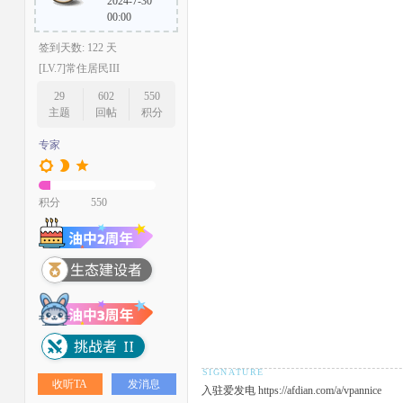
2024-7-30
00:00
签到天数: 122 天
[LV.7]常住居民III
29
602
550
主题
回帖
积分
专家
积分
550
收听TA
发消息
入驻爱发电 https://afdian.com/a/vpannice