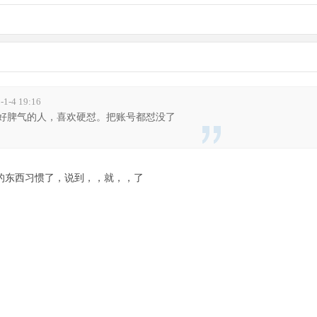
-4 19:16
好脾气的人，喜欢硬怼。把账号都怼没了
费的东西习惯了，说到，，就，，了