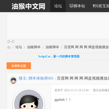
论坛
🐱脚本站
❓问答互
»
论坛
›
油猴脚本
›
油猴脚本
›
百度网 网 网 网 网盘视频播放
油
ScriptCat，新一代的脚本管理器
猴
中
文
楼主:
脚本体验师001
-
百度网 网 网 网 网盘视频播
网
发表于 2022-12-11 16:12:44
|
显示全部楼
ggnbnb！！