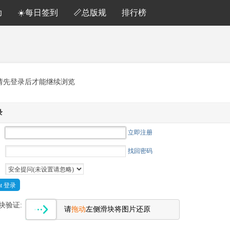
助
☀️每日签到
📏总版规
排行榜
请先登录后才能继续浏览
录
立即注册
找回密码
Cat 登录
块验证:
请
拖动
左侧滑块将图片还原