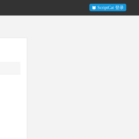
ScriptCat 登录