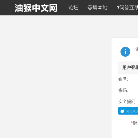
论坛
🐱脚本站
❓问答互
用户登
账号:
密码:
安全提问:
Script
*
滑