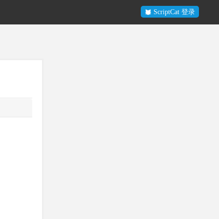
ScriptCat 登录