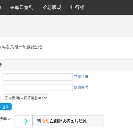
助
☀️每日签到
📏总版规
排行榜
请先登录后才能继续浏览
录
立即注册
找回密码
Cat 登录
块验证:
请
拖动
左侧滑块将图片还原