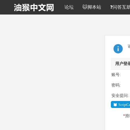
论坛
🐱脚本站
❓问答互
用户登
账号:
密码:
安全提问:
Script
*
滑